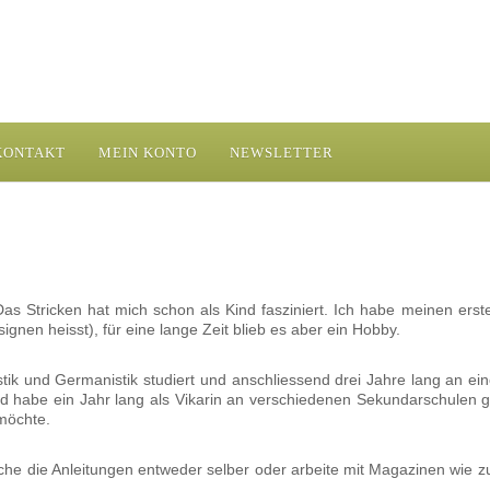
KONTAKT
MEIN KONTO
NEWSLETTER
Das Stricken hat mich schon als Kind fasziniert. Ich habe meinen erst
gnen heisst), für eine lange Zeit blieb es aber ein Hobby.
stik und Germanistik studiert und anschliessend drei Jahre lang an e
d habe ein Jahr lang als Vikarin an verschiedenen Sekundarschulen g
 möchte.
iche die Anleitungen entweder selber oder arbeite mit Magazinen wie z